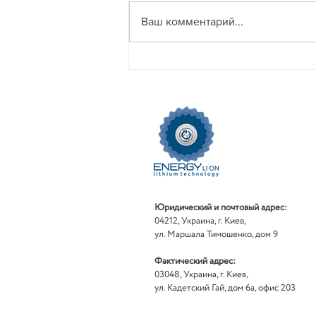
Ваш комментарий...
Литий ионные батареи
ENERGY Traction Li/On
#lithiumbattery
#energytraction
#batteryforforklift #LiON
Юридический и почтовый адрес:
04212, Украина, г. Киев,
ул. Маршала Тимошенко, дом 9
Фактический адрес:
03048, Украина, г. Киев,
ул. Кадетский Гай, дом 6а, офис 203