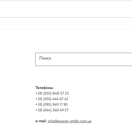
Как 
Как вести блог с компьютера
или мобильного
Телефоны:
+38 (050) 848 57 25
+38 (050) 444 67 42
+38 (095) 949 11 90
+38 (044) 360 49 57
e-mail:
info@energy-gmbh.com.ua