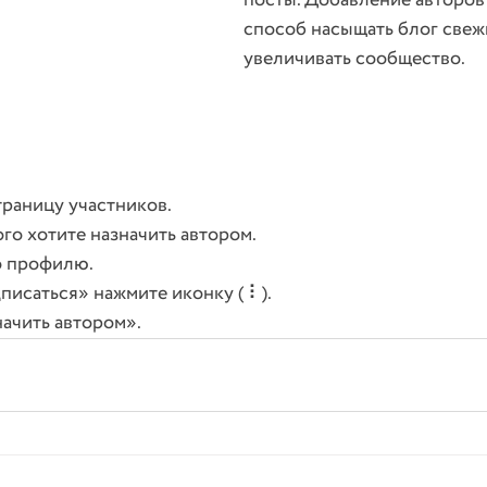
посты. Добавление авторов
способ насыщать блог свеж
увеличивать сообщество.
раницу участников. 
ого хотите назначить автором. 
о профилю. 
исаться» нажмите иконку ( ⠇). 
ачить автором».