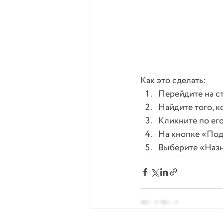
Как это сделать:
Перейдите на ст
Найдите того, к
Кликните по ег
На кнопке «Подп
Выберите «Назн