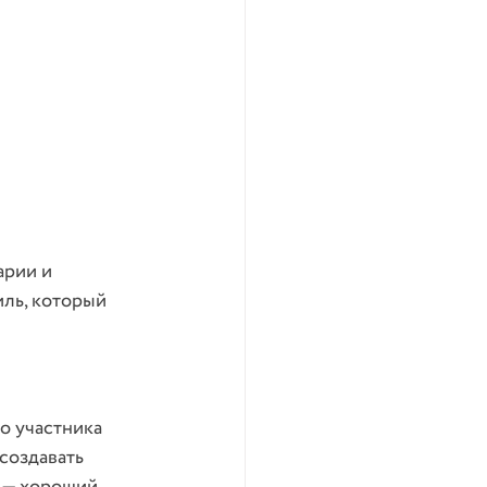
арии и 
ль, который 
о участника 
создавать 